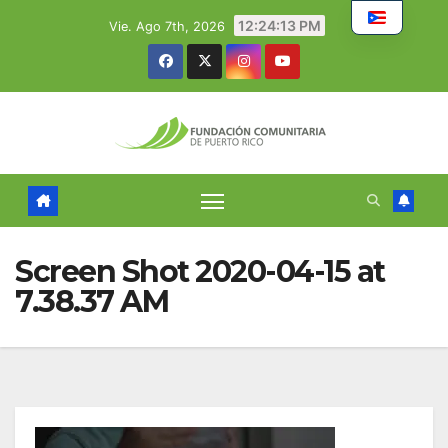
Skip
12:24:13 PM
Vie. Ago 7th, 2026
to
content
Screen Shot 2020-04-15 at
7.38.37 AM