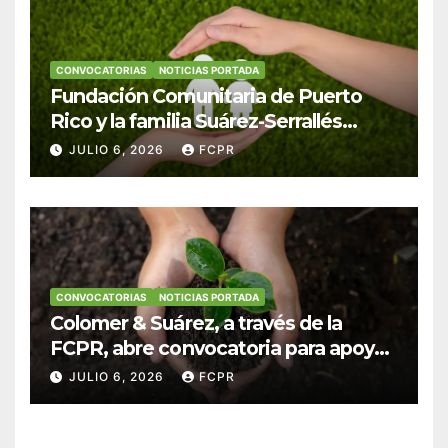
CONVOCATORIAS
NOTICIAS PORTADA
Fundación Comunitaria de Puerto
Rico y la familia Suárez-Serrallés
anuncian convocatoria para
JULIO 6, 2026
FCPR
fortalecer hogares y albergues
infantiles
CONVOCATORIAS
NOTICIAS PORTADA
Colomer & Suárez, a través de la
FCPR, abre convocatoria para apoyar
proyectos de seguridad alimentaria
JULIO 6, 2026
FCPR