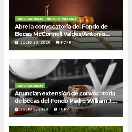
CONVOCATORIAS
NOTICIAS PORTADA
Abre la convocatoria del Fondo de
Becas McConnell Valdés/Antonio
Escudero Viera para estudiantes de
JULIO 20, 2026
FCPR
Derecho en Puerto Rico
CONVOCATORIAS
Anuncian extensión de convocatoria
de becas del Fondo Padre William J.
Hendricks, SJ para estudiantes del
JULIO 8, 2026
FCPR
Colegio San Ignacio