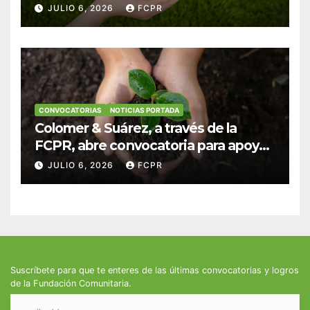
anuncian convocatoria para
JULIO 6, 2026
FCPR
fortalecer hogares y albergues
infantiles
CONVOCATORIAS
NOTICIAS PORTADA
Colomer & Suárez, a través de la
FCPR, abre convocatoria para apoyar
proyectos de seguridad alimentaria
JULIO 6, 2026
FCPR
Suscríbete para que te enteres de las últimas convocatorias y logros
de la Fundación Comunitaria.