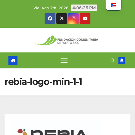
Skip
4:06:26 PM
Vie. Ago 7th, 2026
to
content
rebia-logo-min-1-1