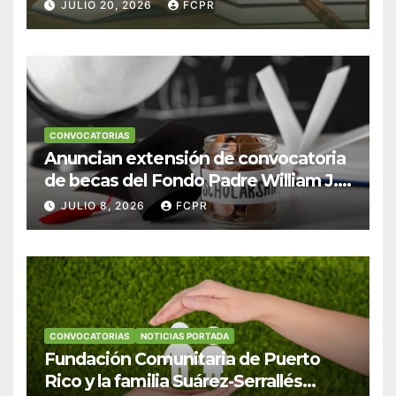
Escudero Viera para estudiantes de
JULIO 20, 2026
FCPR
Derecho en Puerto Rico
CONVOCATORIAS
Anuncian extensión de convocatoria
de becas del Fondo Padre William J.
Hendricks, SJ para estudiantes del
JULIO 8, 2026
FCPR
Colegio San Ignacio
CONVOCATORIAS
NOTICIAS PORTADA
Fundación Comunitaria de Puerto
Rico y la familia Suárez-Serrallés