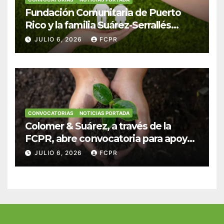
Fundación Comunitaria de Puerto
Rico y la familia Suárez-Serrallés
anuncian convocatoria para
JULIO 6, 2026
FCPR
fortalecer hogares y albergues
infantiles
CONVOCATORIAS
NOTICIAS PORTADA
Colomer & Suárez, a través de la
FCPR, abre convocatoria para apoyar
proyectos de seguridad alimentaria
JULIO 6, 2026
FCPR