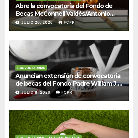
Abre la convocatoria del Fondo de
Becas McConnell Valdés/Antonio
Escudero Viera para estudiantes de
JULIO 20, 2026
FCPR
Derecho en Puerto Rico
CONVOCATORIAS
Anuncian extensión de convocatoria
de becas del Fondo Padre William J.
Hendricks, SJ para estudiantes del
JULIO 8, 2026
FCPR
Colegio San Ignacio
CONVOCATORIAS
NOTICIAS PORTADA