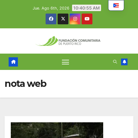
Skip
10:40:56 AM
Jue. Ago 6th, 2026
to
content
nota web