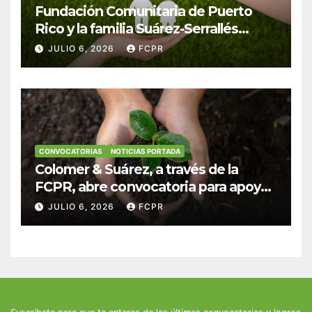
Fundación Comunitaria de Puerto
Rico y la familia Suárez-Serrallés
anuncian convocatoria para
JULIO 6, 2026
FCPR
fortalecer hogares y albergues
infantiles
CONVOCATORIAS
NOTICIAS PORTADA
Colomer & Suárez, a través de la
FCPR, abre convocatoria para apoyar
proyectos de seguridad alimentaria
JULIO 6, 2026
FCPR