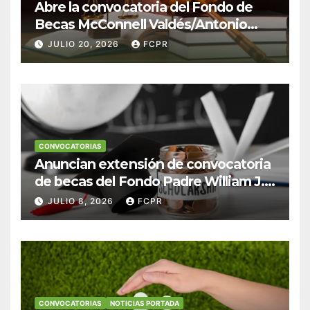
Abre la convocatoria del Fondo de
Becas McConnell Valdés/Antonio
Escudero Viera para estudiantes de
JULIO 20, 2026
FCPR
Derecho en Puerto Rico
CONVOCATORIAS
Anuncian extensión de convocatoria
de becas del Fondo Padre William J.
Hendricks, SJ para estudiantes del
JULIO 8, 2026
FCPR
Colegio San Ignacio
CONVOCATORIAS
NOTICIAS PORTADA