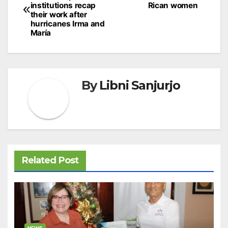
de
institutions recap
Rican women
their work after
entradas
hurricanes Irma and
María
By
Libni Sanjurjo
Related Post
NEWS