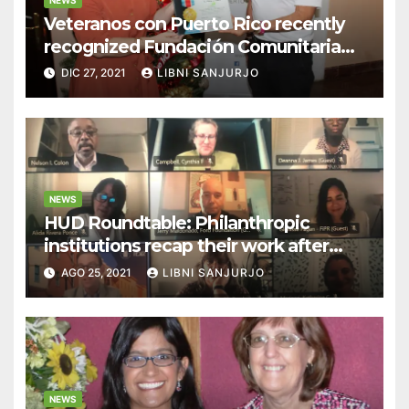
Veteranos con Puerto Rico recently
recognized Fundación Comunitaria
de Puerto Rico as a Veteran Friendly
DIC 27, 2021
LIBNI SANJURJO
organization
NEWS
HUD Roundtable: Philanthropic
institutions recap their work after
hurricanes Irma and María
AGO 25, 2021
LIBNI SANJURJO
NEWS