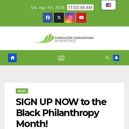
Skip
11:33:48 AM
Vie. Ago 7th, 2026
to
content
NEWS
SIGN UP NOW to the
Black Philanthropy
Month!