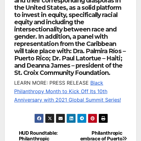
and their corresponding diasporas in
the United States, as a solid platform
to invest in equity, specifically racial
equity and including the
intersectionality between race and
gender. In addition, a panel with
representation from the Caribbean
will take place with:
Dra. Palmira Ríos
–
Puerto Rico;
Dr. Paul Latortue
– Haiti;
and
Deanna James
– president of the
St. Croix Community Foundation.
LEARN MORE: PRESS RELEASE
Black
Philanthropy Month to Kick Off Its 10th
Anniversary with 2021 Global Summit Series!
Navegación
HUD Roundtable:
Philanthropic
Philanthropic
embrace of Puerto