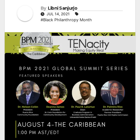
By
Libni Sanjurjo
JUL 14, 2021
#Black Philanthropy Month