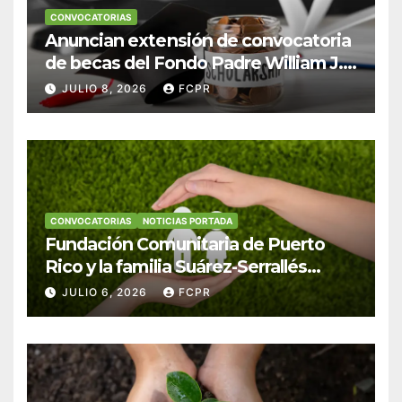
CONVOCATORIAS
Anuncian extensión de convocatoria
de becas del Fondo Padre William J.
Hendricks, SJ para estudiantes del
JULIO 8, 2026
FCPR
Colegio San Ignacio
CONVOCATORIAS
NOTICIAS PORTADA
Fundación Comunitaria de Puerto
Rico y la familia Suárez-Serrallés
anuncian convocatoria para
JULIO 6, 2026
FCPR
fortalecer hogares y albergues
infantiles