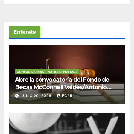
Entérate
CONVOCATORIAS
NOTICIAS PORTADA
Abre la convocatoria del Fondo de
Becas McConnell Valdés/Antonio
Escudero Viera para estudiantes de
JULIO 20, 2026
FCPR
Derecho en Puerto Rico