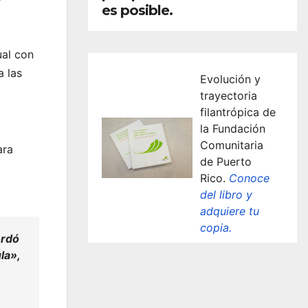
es posible.
ual con
a las
Evolución y
trayectoria
filantrópica de
la Fundación
Comunitaria
ara
de Puerto
Rico.
Conoce
del libro y
adquiere tu
copia.
ordó
la»,