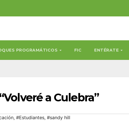
OQUES PROGRAMÁTICOS
FIC
ENTÉRATE
“Volveré a Culebra”
cación
,
#Estudiantes
,
#sandy hill