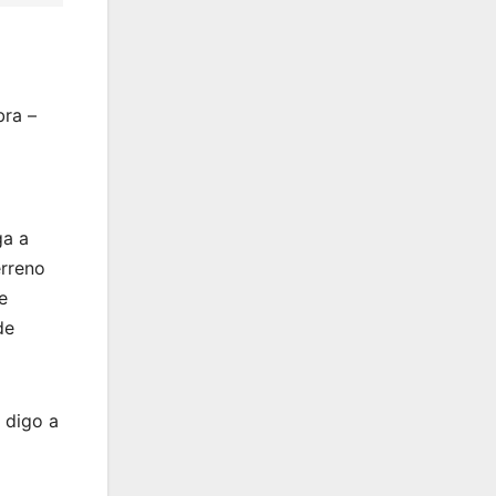
bra –
ga a
erreno
e
de
 digo a