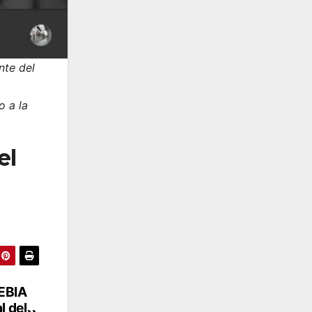
nte del
o a la
el
REBIA
l del