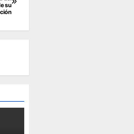
de su
ición