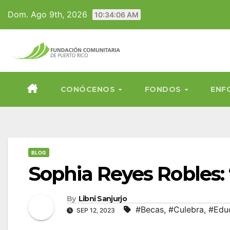
Skip
Dom. Ago 9th, 2026
10:34:08 AM
to
content
CONÓCENOS
FONDOS
ENF
BLOG
Sophia Reyes Robles: 
By
Libni Sanjurjo
#Becas
,
#Culebra
,
#Edu
SEP 12, 2023