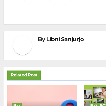
de
entradas
By
Libni Sanjurjo
Related Post
BLOG
BLOG
NEW