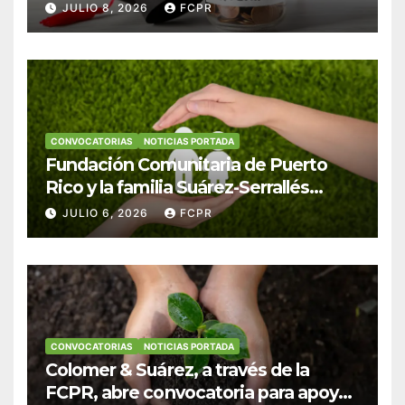
Hendricks, SJ para estudiantes del
JULIO 8, 2026
FCPR
Colegio San Ignacio
CONVOCATORIAS
NOTICIAS PORTADA
Fundación Comunitaria de Puerto
Rico y la familia Suárez-Serrallés
anuncian convocatoria para
JULIO 6, 2026
FCPR
fortalecer hogares y albergues
infantiles
CONVOCATORIAS
NOTICIAS PORTADA
Colomer & Suárez, a través de la
FCPR, abre convocatoria para apoyar