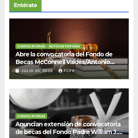
Entérate
CONVOCATORIAS
NOTICIAS PORTADA
Abre la convocatoria del Fondo de
Becas McConnell Valdés/Antonio
Escudero Viera para estudiantes de
JULIO 20, 2026
FCPR
Derecho en Puerto Rico
CONVOCATORIAS
Anuncian extensión de convocatoria
de becas del Fondo Padre William J.