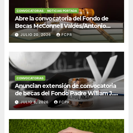
CONVOCATORIAS
NOTICIAS PORTADA
Abre la convocatoria del Fondo de
Becas McConnell Valdés/Antonio
Escudero Viera para estudiantes de
JULIO 20, 2026
FCPR
Derecho en Puerto Rico
CONVOCATORIAS
Anuncian extensión de convocatoria
de becas del Fondo Padre William J.
Hendricks, SJ para estudiantes del
JULIO 8, 2026
FCPR
Colegio San Ignacio