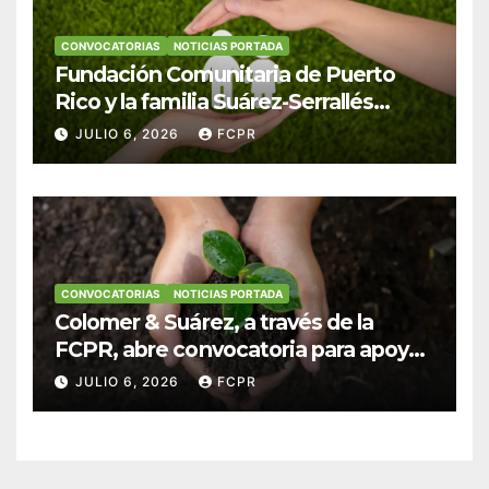
CONVOCATORIAS
NOTICIAS PORTADA
Fundación Comunitaria de Puerto
Rico y la familia Suárez-Serrallés
anuncian convocatoria para
JULIO 6, 2026
FCPR
fortalecer hogares y albergues
infantiles
CONVOCATORIAS
NOTICIAS PORTADA
Colomer & Suárez, a través de la
FCPR, abre convocatoria para apoyar
proyectos de seguridad alimentaria
JULIO 6, 2026
FCPR