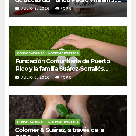
Hendricks, SJ para estudiantes del
JULIO 8, 2026
FCPR
Colegio San Ignacio
CONVOCATORIAS
NOTICIAS PORTADA
Fundación Comunitaria de Puerto
Rico y la familia Suárez-Serrallés
anuncian convocatoria para
JULIO 6, 2026
FCPR
fortalecer hogares y albergues
infantiles
CONVOCATORIAS
NOTICIAS PORTADA
Colomer & Suárez, a través de la