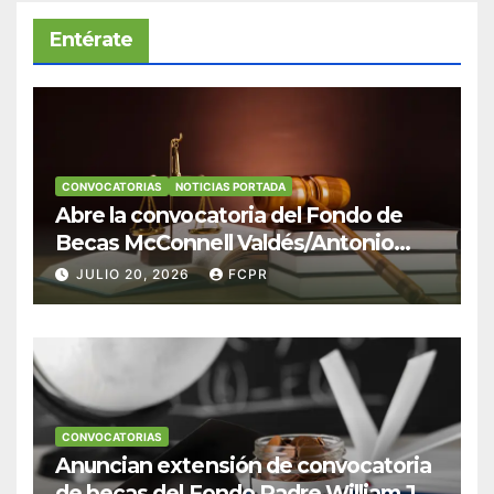
Entérate
CONVOCATORIAS
NOTICIAS PORTADA
Abre la convocatoria del Fondo de
Becas McConnell Valdés/Antonio
Escudero Viera para estudiantes de
JULIO 20, 2026
FCPR
Derecho en Puerto Rico
CONVOCATORIAS
Anuncian extensión de convocatoria
de becas del Fondo Padre William J.