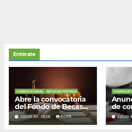
Entérate
CONVOCATORIAS
NOTICIAS PORTADA
CONVOCATO
Abre la convocatoria
Anunc
del Fondo de Becas
de co
McConnell
becas
JULIO 20, 2026
FCPR
JULIO 
Valdés/Antonio
Padre
Escudero Viera para
Hendr