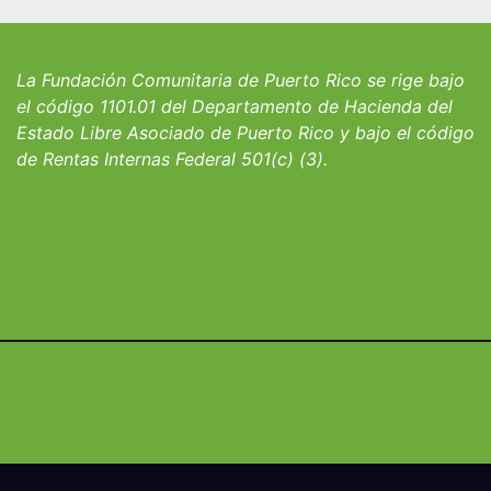
iantes del
convocatoria pa
io San Ignacio
fortalecer hoga
albergues infant
La Fundación Comunitaria de Puerto Rico se rige bajo
el código 1101.01 del Departamento de Hacienda del
Estado Libre Asociado de Puerto Rico y bajo el código
de Rentas Internas Federal 501(c) (3).