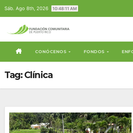
Skip
Sáb. Ago 8th, 2026
10:48:12 AM
to
content
CONÓCENOS
FONDOS
ENF
Tag:
Clínica