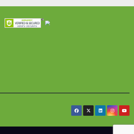
ra
seguridad
res y
alimentaria
iles