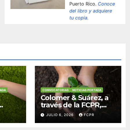
Puerto Rico.
Conoce
del libro y adquiere
tu copia.
TADA
CONVOCATORIAS
NOTICIAS PORTADA
Colomer & Suárez, a
través de la FCPR,
abre convocatoria
JULIO 6, 2026
FCPR
para apoyar
ian
proyectos de