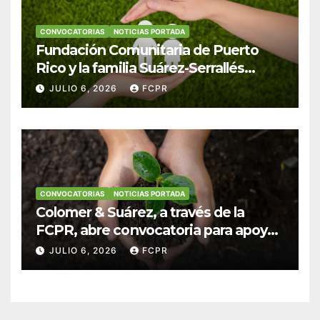
CONVOCATORIAS
NOTICIAS PORTADA
Fundación Comunitaria de Puerto
Rico y la familia Suárez-Serrallés
anuncian convocatoria para
JULIO 6, 2026
FCPR
fortalecer hogares y albergues
infantiles
CONVOCATORIAS
NOTICIAS PORTADA
Colomer & Suárez, a través de la
FCPR, abre convocatoria para apoyar
proyectos de seguridad alimentaria
JULIO 6, 2026
FCPR