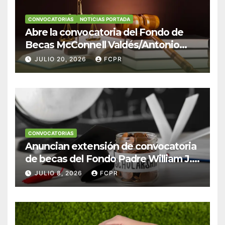
CONVOCATORIAS
NOTICIAS PORTADA
Abre la convocatoria del Fondo de
Becas McConnell Valdés/Antonio
Escudero Viera para estudiantes de
JULIO 20, 2026
FCPR
Derecho en Puerto Rico
CONVOCATORIAS
Anuncian extensión de convocatoria
de becas del Fondo Padre William J.
Hendricks, SJ para estudiantes del
JULIO 8, 2026
FCPR
Colegio San Ignacio