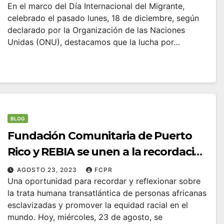
En el marco del Día Internacional del Migrante,
celebrado el pasado lunes, 18 de diciembre, según
declarado por la Organización de las Naciones
Unidas (ONU), destacamos que la lucha por…
BLOG
Fundación Comunitaria de Puerto
Rico y REBIA se unen a la recordación
del Día Internacional del Recuerdo
AGOSTO 23, 2023
FCPR
Una oportunidad para recordar y reflexionar sobre
de la Trata de Esclavos y de su
la trata humana transatlántica de personas africanas
Abolición
esclavizadas y promover la equidad racial en el
mundo. Hoy, miércoles, 23 de agosto, se