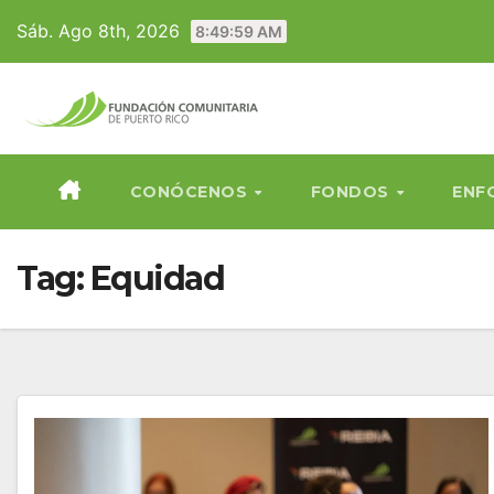
Skip
Sáb. Ago 8th, 2026
8:50:00 AM
to
content
CONÓCENOS
FONDOS
ENF
Tag:
Equidad