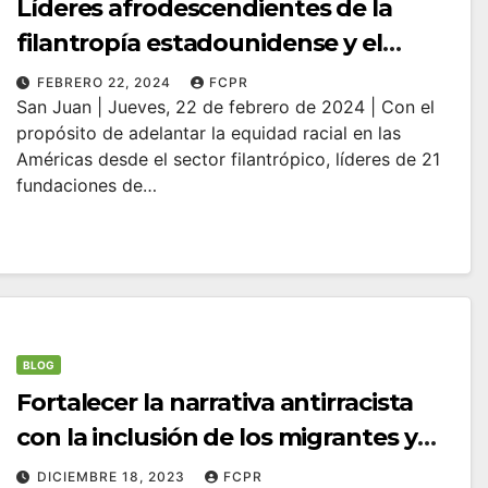
Líderes afrodescendientes de la
filantropía estadounidense y el
Caribe se reúnen en Puerto Rico para
FEBRERO 22, 2024
FCPR
San Juan | Jueves, 22 de febrero de 2024 | Con el
conversar sobre racismo, sus
propósito de adelantar la equidad racial en las
repercusiones y acciones para lograr
Américas desde el sector filantrópico, líderes de 21
la equidad racial
fundaciones de…
BLOG
Fortalecer la narrativa antirracista
con la inclusión de los migrantes y
sus desafíos
DICIEMBRE 18, 2023
FCPR