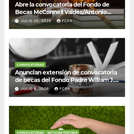
Abre la convocatoria del Fondo de
Becas McConnell Valdés/Antonio
Escudero Viera para estudiantes de
JULIO 20, 2026
FCPR
Derecho en Puerto Rico
CONVOCATORIAS
Anuncian extensión de convocatoria
de becas del Fondo Padre William J.
Hendricks, SJ para estudiantes del
JULIO 8, 2026
FCPR
Colegio San Ignacio
CONVOCATORIAS
NOTICIAS PORTADA