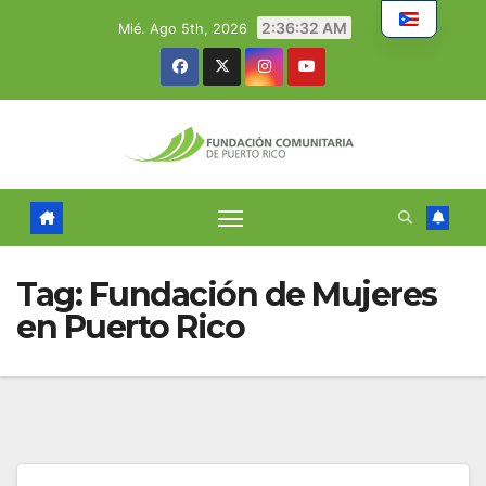
Skip
2:36:33 AM
Mié. Ago 5th, 2026
to
content
Tag:
Fundación de Mujeres
en Puerto Rico