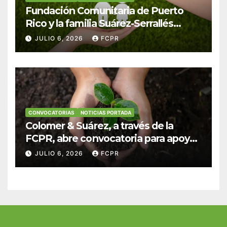
Fundación Comunitaria de Puerto
Rico y la familia Suárez-Serrallés
anuncian convocatoria para
JULIO 6, 2026
FCPR
fortalecer hogares y albergues
infantiles
CONVOCATORIAS
NOTICIAS PORTADA
Colomer & Suárez, a través de la
FCPR, abre convocatoria para apoyar
proyectos de seguridad alimentaria
JULIO 6, 2026
FCPR