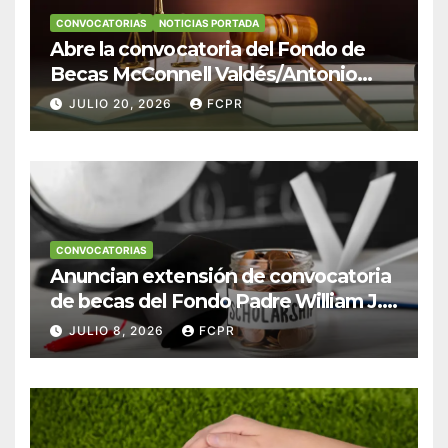
CONVOCATORIAS
NOTICIAS PORTADA
Abre la convocatoria del Fondo de
Becas McConnell Valdés/Antonio
Escudero Viera para estudiantes de
JULIO 20, 2026
FCPR
Derecho en Puerto Rico
CONVOCATORIAS
Anuncian extensión de convocatoria
de becas del Fondo Padre William J.
Hendricks, SJ para estudiantes del
JULIO 8, 2026
FCPR
Colegio San Ignacio