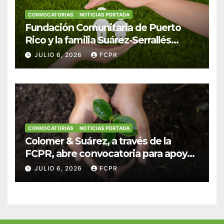
CONVOCATORIAS
NOTICIAS PORTADA
Fundación Comunitaria de Puerto
Rico y la familia Suárez-Serrallés
anuncian convocatoria para
JULIO 6, 2026
FCPR
fortalecer hogares y albergues
infantiles
CONVOCATORIAS
NOTICIAS PORTADA
Colomer & Suárez, a través de la
FCPR, abre convocatoria para apoyar
proyectos de seguridad alimentaria
JULIO 6, 2026
FCPR