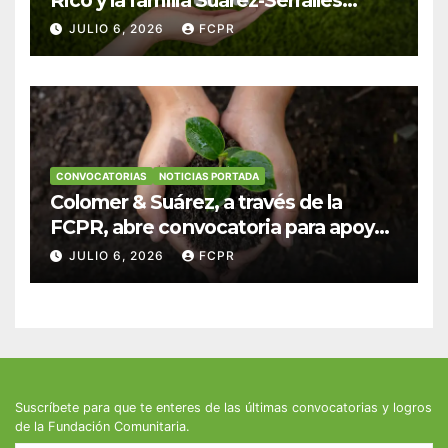
anuncian convocatoria para
JULIO 6, 2026
FCPR
fortalecer hogares y albergues
infantiles
CONVOCATORIAS
NOTICIAS PORTADA
Colomer & Suárez, a través de la
FCPR, abre convocatoria para apoyar
proyectos de seguridad alimentaria
JULIO 6, 2026
FCPR
Suscríbete para que te enteres de las últimas convocatorias y logros
de la Fundación Comunitaria.