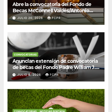
Abre la convocatoria del Fondo de
Becas McConnell Valdés/Antonio
Escudero Viera para estudiantes de
JULIO 20, 2026
FCPR
Derecho en Puerto Rico
CONVOCATORIAS
Anuncian extensión de convocatoria
de becas del Fondo Padre William J.
Hendricks, SJ para estudiantes del
JULIO 8, 2026
FCPR
Colegio San Ignacio
CONVOCATORIAS
NOTICIAS PORTADA