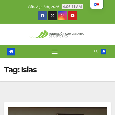
Skip
4:06:12 AM
Sáb. Ago 8th, 2026
to
content
Tag:
Islas