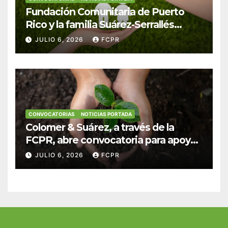
Fundación Comunitaria de Puerto
Rico y la familia Suárez-Serrallés
anuncian convocatoria para
JULIO 6, 2026
FCPR
fortalecer hogares y albergues
infantiles
CONVOCATORIAS
NOTICIAS PORTADA
Colomer & Suárez, a través de la
FCPR, abre convocatoria para apoyar
proyectos de seguridad alimentaria
JULIO 6, 2026
FCPR