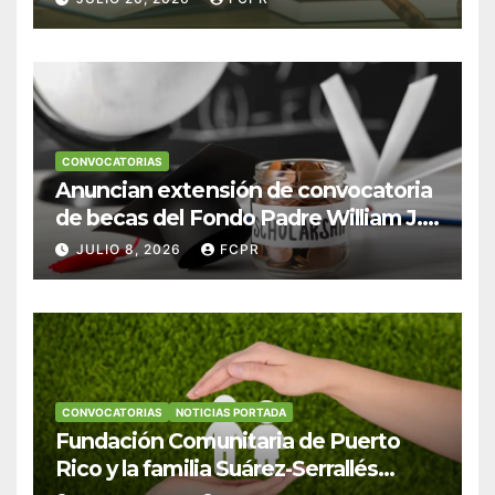
Derecho en Puerto Rico
CONVOCATORIAS
Anuncian extensión de convocatoria
de becas del Fondo Padre William J.
Hendricks, SJ para estudiantes del
JULIO 8, 2026
FCPR
Colegio San Ignacio
CONVOCATORIAS
NOTICIAS PORTADA
Fundación Comunitaria de Puerto
Rico y la familia Suárez-Serrallés