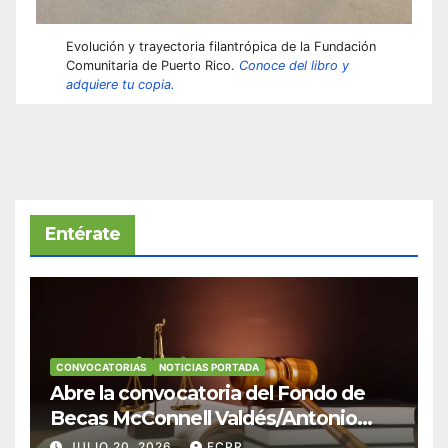
Evolución y trayectoria filantrópica de la Fundación
Comunitaria de Puerto Rico.
Conoce del libro y
adquiere tu copia.
Entérate
CONVOCATORIAS
NOTICIAS PORTADA
Abre la convocatoria del Fondo de
Becas McConnell Valdés/Antonio
Escudero Viera para estudiantes de
JULIO 20, 2026
FCPR