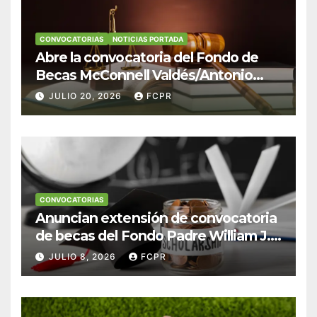
CONVOCATORIAS
NOTICIAS PORTADA
Abre la convocatoria del Fondo de
Becas McConnell Valdés/Antonio
Escudero Viera para estudiantes de
JULIO 20, 2026
FCPR
Derecho en Puerto Rico
CONVOCATORIAS
Anuncian extensión de convocatoria
de becas del Fondo Padre William J.
Hendricks, SJ para estudiantes del
JULIO 8, 2026
FCPR
Colegio San Ignacio