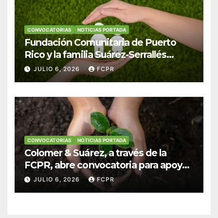
CONVOCATORIAS
NOTICIAS PORTADA
Fundación Comunitaria de Puerto
Rico y la familia Suárez-Serrallés
anuncian convocatoria para
JULIO 6, 2026
FCPR
fortalecer hogares y albergues
infantiles
CONVOCATORIAS
NOTICIAS PORTADA
Colomer & Suárez, a través de la
FCPR, abre convocatoria para apoyar
proyectos de seguridad alimentaria
JULIO 6, 2026
FCPR