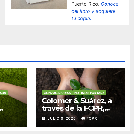
Puerto Rico.
Conoce
del libro y adquiere
tu copia.
TADA
CONVOCATORIAS
NOTICIAS PORTADA
Colomer & Suárez, a
través de la FCPR,
abre convocatoria
JULIO 6, 2026
FCPR
para apoyar
ian
proyectos de