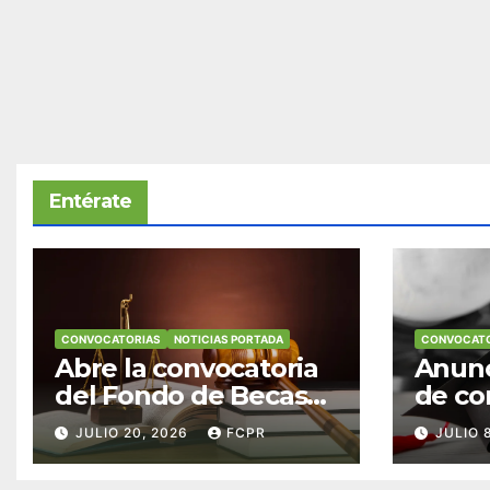
Entérate
CONVOCATORIAS
NOTICIAS PORTADA
CONVOCATO
Abre la convocatoria
Anunc
del Fondo de Becas
de co
McConnell
becas
JULIO 20, 2026
FCPR
JULIO 
Valdés/Antonio
Padre
Escudero Viera para
Hendr