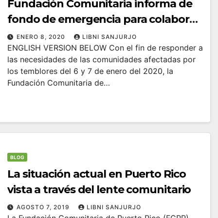
Fundación Comunitaria informa de
fondo de emergencia para colaborar
con comunidades afectadas por los
ENERO 8, 2020
LIBNI SANJURJO
ENGLISH VERSION BELOW Con el fin de responder a
temblores en Puerto Rico
las necesidades de las comunidades afectadas por
los temblores del 6 y 7 de enero del 2020, la
Fundación Comunitaria de…
BLOG
La situación actual en Puerto Rico
vista a través del lente comunitario
AGOSTO 7, 2019
LIBNI SANJURJO
La Fundación Comunitaria de Puerto Rico (FCPR)