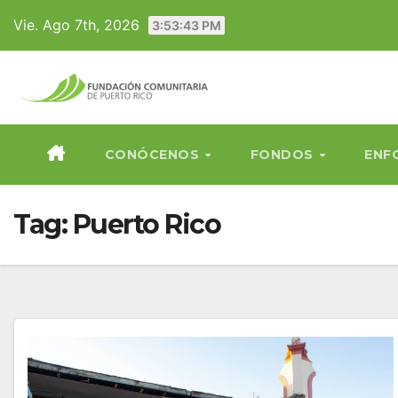
Skip
Vie. Ago 7th, 2026
3:53:44 PM
to
content
CONÓCENOS
FONDOS
ENF
Tag:
Puerto Rico