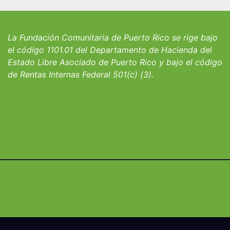
iantes del
convocatoria pa
io San Ignacio
fortalecer hoga
albergues infant
La Fundación Comunitaria de Puerto Rico se rige bajo
el código 1101.01 del Departamento de Hacienda del
Estado Libre Asociado de Puerto Rico y bajo el código
de Rentas Internas Federal 501(c) (3).