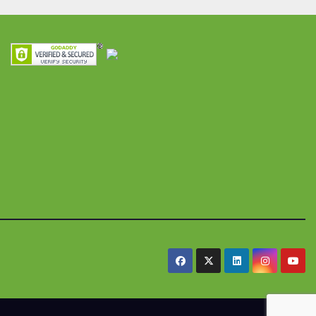
ra
seguridad
res y
alimentaria
iles