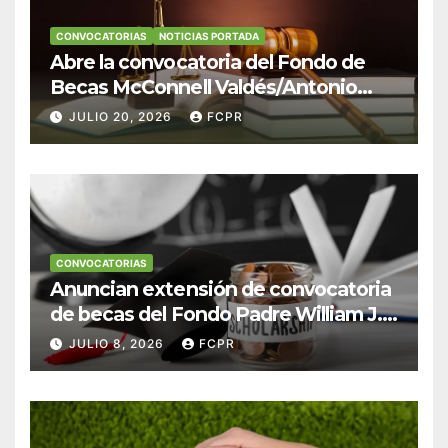
CONVOCATORIAS
NOTICIAS PORTADA
Abre la convocatoria del Fondo de
Becas McConnell Valdés/Antonio
Escudero Viera para estudiantes de
JULIO 20, 2026
FCPR
Derecho en Puerto Rico
CONVOCATORIAS
Anuncian extensión de convocatoria
de becas del Fondo Padre William J.
Hendricks, SJ para estudiantes del
JULIO 8, 2026
FCPR
Colegio San Ignacio