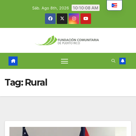
Skip
10:10:09 AM
Sáb. Ago 8th, 2026
to
content
Tag:
Rural