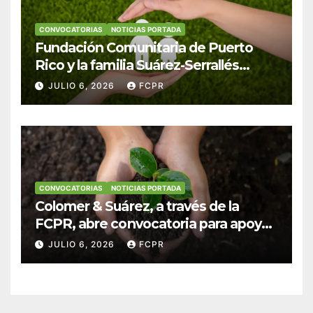
CONVOCATORIAS
NOTICIAS PORTADA
Fundación Comunitaria de Puerto
Rico y la familia Suárez-Serrallés
anuncian convocatoria para
JULIO 6, 2026
FCPR
fortalecer hogares y albergues
infantiles
CONVOCATORIAS
NOTICIAS PORTADA
Colomer & Suárez, a través de la
FCPR, abre convocatoria para apoyar
proyectos de seguridad alimentaria
JULIO 6, 2026
FCPR