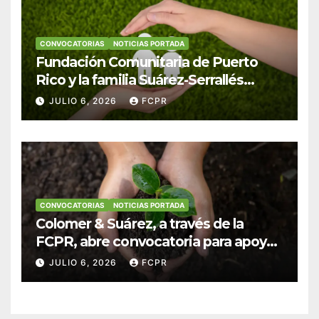
CONVOCATORIAS
NOTICIAS PORTADA
Fundación Comunitaria de Puerto
Rico y la familia Suárez-Serrallés
anuncian convocatoria para
JULIO 6, 2026
FCPR
fortalecer hogares y albergues
infantiles
CONVOCATORIAS
NOTICIAS PORTADA
Colomer & Suárez, a través de la
FCPR, abre convocatoria para apoyar
proyectos de seguridad alimentaria
JULIO 6, 2026
FCPR