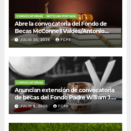
CONVOCATORIAS
NOTICIAS PORTADA
Abre la convocatoria del Fondo de
Becas McConnell Valdés/Antonio
Escudero Viera para estudiantes de
JULIO 20, 2026
FCPR
Derecho en Puerto Rico
CONVOCATORIAS
Anuncian extensión de convocatoria
de becas del Fondo Padre William J.
Hendricks, SJ para estudiantes del
JULIO 8, 2026
FCPR
Colegio San Ignacio