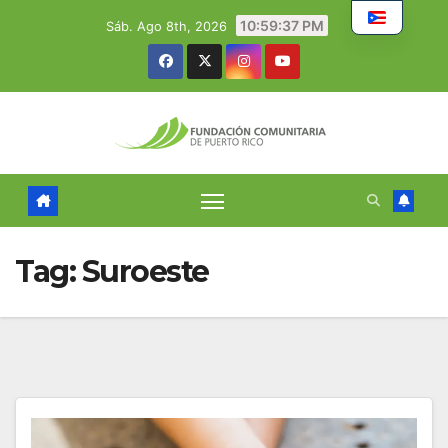
Skip
10:59:38 PM
Sáb. Ago 8th, 2026
to
content
Tag:
Suroeste