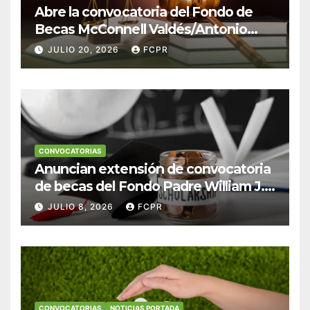
Abre la convocatoria del Fondo de
Becas McConnell Valdés/Antonio
Escudero Viera para estudiantes de
JULIO 20, 2026
FCPR
Derecho en Puerto Rico
CONVOCATORIAS
Anuncian extensión de convocatoria
de becas del Fondo Padre William J.
Hendricks, SJ para estudiantes del
JULIO 8, 2026
FCPR
Colegio San Ignacio
CONVOCATORIAS
NOTICIAS PORTADA