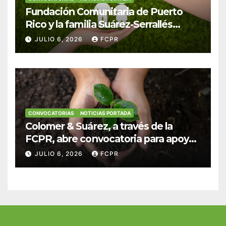
Fundación Comunitaria de Puerto
Rico y la familia Suárez-Serrallés
anuncian convocatoria para
JULIO 6, 2026
FCPR
fortalecer hogares y albergues
infantiles
CONVOCATORIAS
NOTICIAS PORTADA
Colomer & Suárez, a través de la
FCPR, abre convocatoria para apoyar
proyectos de seguridad alimentaria
JULIO 6, 2026
FCPR