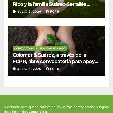
Rico y la familia Suárez-Serrallés
anuncian convocatoria para
JULIO 6, 2026
FCPR
fortalecer hogares y albergues
infantiles
CONVOCATORIAS
NOTICIAS PORTADA
Colomer & Suárez, a través de la
FCPR, abre convocatoria para apoyar
proyectos de seguridad alimentaria
JULIO 6, 2026
FCPR
Suscríbete para que te enteres de las últimas convocatorias y logros
de la Fundación Comunitaria.