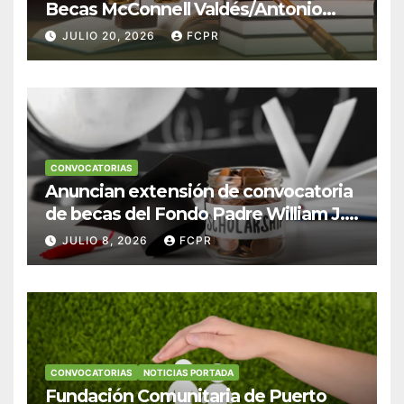
Becas McConnell Valdés/Antonio
Escudero Viera para estudiantes de
JULIO 20, 2026
FCPR
Derecho en Puerto Rico
CONVOCATORIAS
Anuncian extensión de convocatoria
de becas del Fondo Padre William J.
Hendricks, SJ para estudiantes del
JULIO 8, 2026
FCPR
Colegio San Ignacio
CONVOCATORIAS
NOTICIAS PORTADA
Fundación Comunitaria de Puerto