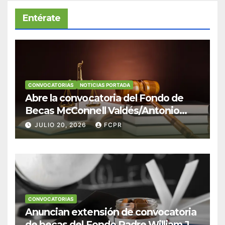
Entérate
CONVOCATORIAS
NOTICIAS PORTADA
Abre la convocatoria del Fondo de
Becas McConnell Valdés/Antonio
Escudero Viera para estudiantes de
JULIO 20, 2026
FCPR
Derecho en Puerto Rico
CONVOCATORIAS
Anuncian extensión de convocatoria
de becas del Fondo Padre William J.