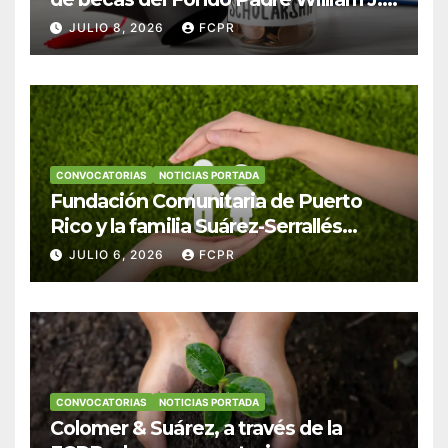
Hendricks, SJ para estudiantes del
JULIO 8, 2026
FCPR
Colegio San Ignacio
CONVOCATORIAS
NOTICIAS PORTADA
Fundación Comunitaria de Puerto
Rico y la familia Suárez-Serrallés
anuncian convocatoria para
JULIO 6, 2026
FCPR
fortalecer hogares y albergues
infantiles
CONVOCATORIAS
NOTICIAS PORTADA
Colomer & Suárez, a través de la