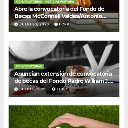
CONVOCATORIAS
NOTICIAS PORTADA
Abre la convocatoria del Fondo de
Becas McConnell Valdés/Antonio
Escudero Viera para estudiantes de
JULIO 20, 2026
FCPR
Derecho en Puerto Rico
CONVOCATORIAS
Anuncian extensión de convocatoria
de becas del Fondo Padre William J.
Hendricks, SJ para estudiantes del
JULIO 8, 2026
FCPR
Colegio San Ignacio