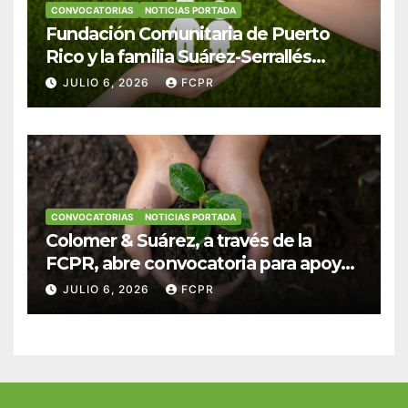
CONVOCATORIAS
NOTICIAS PORTADA
Fundación Comunitaria de Puerto
Rico y la familia Suárez-Serrallés
anuncian convocatoria para
JULIO 6, 2026
FCPR
fortalecer hogares y albergues
infantiles
CONVOCATORIAS
NOTICIAS PORTADA
Colomer & Suárez, a través de la
FCPR, abre convocatoria para apoyar
proyectos de seguridad alimentaria
JULIO 6, 2026
FCPR