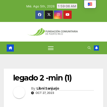
Skip
1:59:07 AM
Mié. Ago 5th, 2026
to
content
legado 2 -min (1)
By
Libni Sanjurjo
OCT 27, 2023