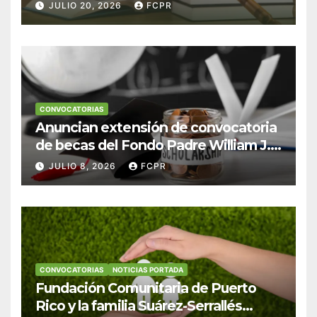
Escudero Viera para estudiantes de
JULIO 20, 2026
FCPR
Derecho en Puerto Rico
CONVOCATORIAS
Anuncian extensión de convocatoria
de becas del Fondo Padre William J.
Hendricks, SJ para estudiantes del
JULIO 8, 2026
FCPR
Colegio San Ignacio
CONVOCATORIAS
NOTICIAS PORTADA
Fundación Comunitaria de Puerto
Rico y la familia Suárez-Serrallés