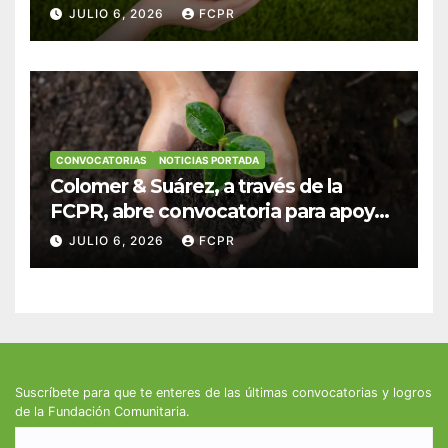
anuncian convocatoria para
JULIO 6, 2026
FCPR
fortalecer hogares y albergues
infantiles
CONVOCATORIAS
NOTICIAS PORTADA
Colomer & Suárez, a través de la
FCPR, abre convocatoria para apoyar
proyectos de seguridad alimentaria
JULIO 6, 2026
FCPR
Suscríbete para que te enteres de las últimas convocatorias y logros
de la Fundación Comunitaria.