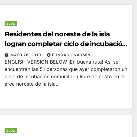
BLOG
Residentes del noreste de la isla
logran completar ciclo de incubación
empresarial para el desarrollo y
MAYO 28, 2019
FUNDACIONADMIN
ENGLISH VERSION BELOW ¡En buena ruta! Así se
ejecución de ideas de negocio
encuentran las 51 personas que ayer completaron un
ciclo de incubación comunitaria libre de costo en el
área noreste de la isla…
BLOG