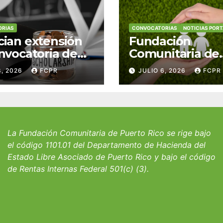
RIAS
CONVOCATORIAS
NOTICIAS POR
ian extensión
Fundación
nvocatoria de
Comunitaria de
 del Fondo
Puerto Rico y la
8, 2026
FCPR
JULIO 6, 2026
FCPR
 William J.
familia Suárez-
icks, SJ para
Serrallés anunc
iantes del
convocatoria pa
io San Ignacio
fortalecer hoga
albergues infant
La Fundación Comunitaria de Puerto Rico se rige bajo
el código 1101.01 del Departamento de Hacienda del
Estado Libre Asociado de Puerto Rico y bajo el código
de Rentas Internas Federal 501(c) (3).