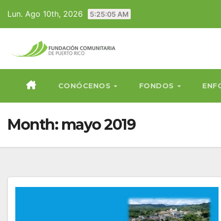
Skip
Lun. Ago 10th, 2026
5:25:07 AM
to
content
CONÓCENOS
FONDOS
ENF
Month:
mayo 2019