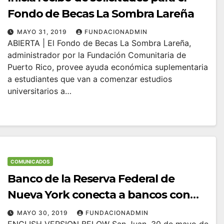
Fondo de Becas La Sombra Lareña
MAYO 31, 2019
FUNDACIONADMIN
ABIERTA | El Fondo de Becas La Sombra Lareña,
administrador por la Fundación Comunitaria de
Puerto Rico, provee ayuda económica suplementaria
a estudiantes que van a comenzar estudios
universitarios a…
COMUNICADOS
Banco de la Reserva Federal de
Nueva York conecta a bancos con
proyectos de desarrollo comunitario
MAYO 30, 2019
FUNDACIONADMIN
ENGLISH VERSION BELOW San Juan, 30 de mayo de