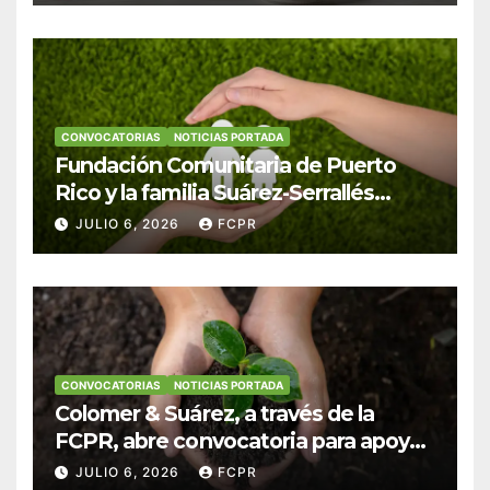
CONVOCATORIAS
NOTICIAS PORTADA
Fundación Comunitaria de Puerto
Rico y la familia Suárez-Serrallés
anuncian convocatoria para
JULIO 6, 2026
FCPR
fortalecer hogares y albergues
infantiles
CONVOCATORIAS
NOTICIAS PORTADA
Colomer & Suárez, a través de la
FCPR, abre convocatoria para apoyar
proyectos de seguridad alimentaria
JULIO 6, 2026
FCPR