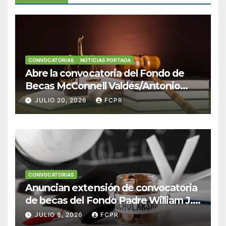
CONVOCATORIAS
NOTICIAS PORTADA
Abre la convocatoria del Fondo de
Becas McConnell Valdés/Antonio
Escudero Viera para estudiantes de
JULIO 20, 2026
FCPR
Derecho en Puerto Rico
CONVOCATORIAS
Anuncian extensión de convocatoria
de becas del Fondo Padre William J.
Hendricks, SJ para estudiantes del
JULIO 8, 2026
FCPR
Colegio San Ignacio