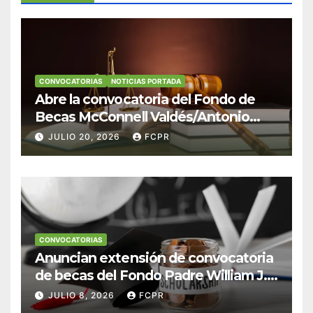
CONVOCATORIAS
NOTICIAS PORTADA
Abre la convocatoria del Fondo de
Becas McConnell Valdés/Antonio
Escudero Viera para estudiantes de
JULIO 20, 2026
FCPR
Derecho en Puerto Rico
CONVOCATORIAS
Anuncian extensión de convocatoria
de becas del Fondo Padre William J.
Hendricks, SJ para estudiantes del
JULIO 8, 2026
FCPR
Colegio San Ignacio