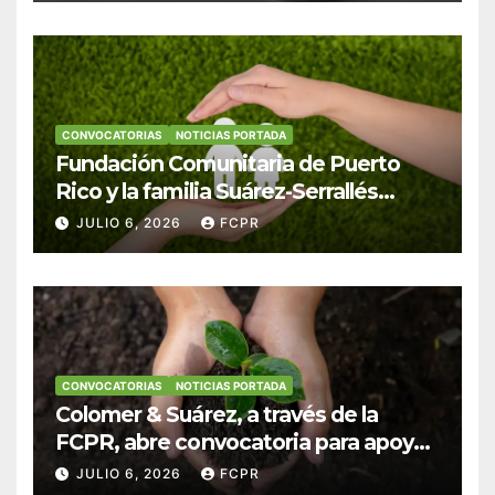
CONVOCATORIAS
NOTICIAS PORTADA
Fundación Comunitaria de Puerto
Rico y la familia Suárez-Serrallés
anuncian convocatoria para
JULIO 6, 2026
FCPR
fortalecer hogares y albergues
infantiles
CONVOCATORIAS
NOTICIAS PORTADA
Colomer & Suárez, a través de la
FCPR, abre convocatoria para apoyar
proyectos de seguridad alimentaria
JULIO 6, 2026
FCPR