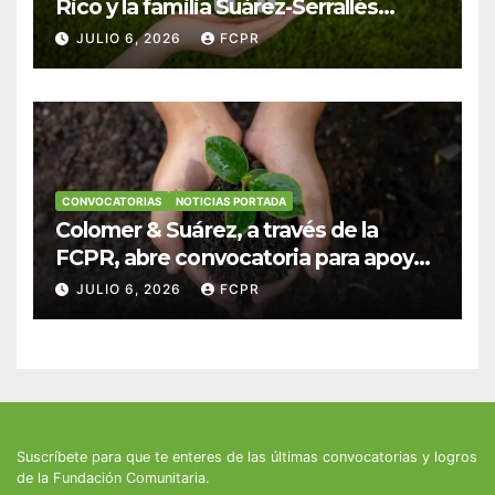
Rico y la familia Suárez-Serrallés
anuncian convocatoria para
JULIO 6, 2026
FCPR
fortalecer hogares y albergues
infantiles
CONVOCATORIAS
NOTICIAS PORTADA
Colomer & Suárez, a través de la
FCPR, abre convocatoria para apoyar
proyectos de seguridad alimentaria
JULIO 6, 2026
FCPR
Suscríbete para que te enteres de las últimas convocatorias y logros
de la Fundación Comunitaria.