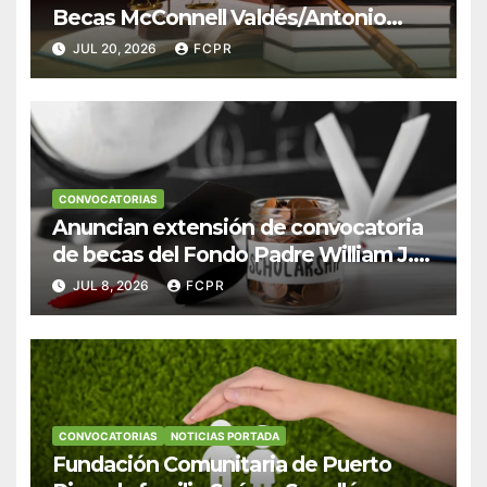
Becas McConnell Valdés/Antonio
Escudero Viera para estudiantes de
JUL 20, 2026
FCPR
Derecho en Puerto Rico
CONVOCATORIAS
Anuncian extensión de convocatoria
de becas del Fondo Padre William J.
Hendricks, SJ para estudiantes del
JUL 8, 2026
FCPR
Colegio San Ignacio
CONVOCATORIAS
NOTICIAS PORTADA
Fundación Comunitaria de Puerto