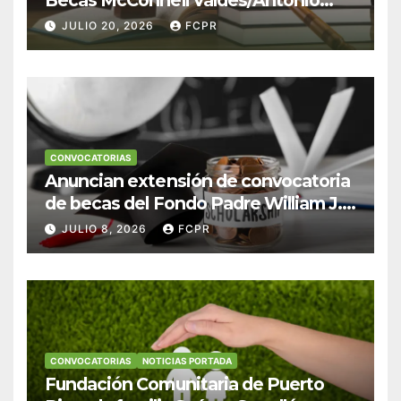
Escudero Viera para estudiantes de
JULIO 20, 2026
FCPR
Derecho en Puerto Rico
CONVOCATORIAS
Anuncian extensión de convocatoria
de becas del Fondo Padre William J.
Hendricks, SJ para estudiantes del
JULIO 8, 2026
FCPR
Colegio San Ignacio
CONVOCATORIAS
NOTICIAS PORTADA
Fundación Comunitaria de Puerto