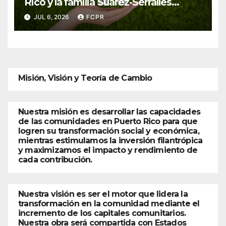
Rico y la familia Suárez-Serrallés
anuncian convocatoria para fortalecer
JUL 6, 2026
FCPR
hogares y albergues infantiles
Misión, Visión y Teoría de Cambio
Nuestra misión es desarrollar las capacidades
de las comunidades en Puerto Rico para que
logren su transformación social y económica,
mientras estimulamos la inversión filantrópica
y maximizamos el impacto y rendimiento de
cada contribución.
Nuestra visión es ser el motor que lidera la
transformación en la comunidad mediante el
incremento de los capitales comunitarios.
Nuestra obra será compartida con Estados