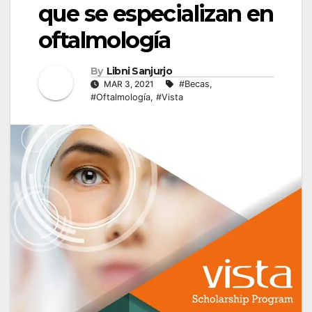
que se especializan en
oftalmología
By
Libni Sanjurjo
MAR 3, 2021
#Becas
,
#Oftalmología
,
#Vista