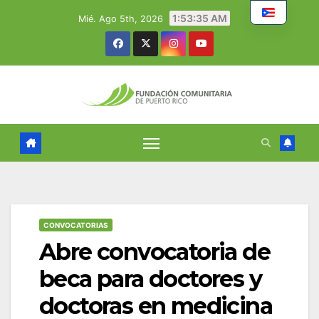
Skip
1:53:36 AM
Mié. Ago 5th, 2026
to
content
CONVOCATORIAS
Abre convocatoria de
beca para doctores y
doctoras en medicina