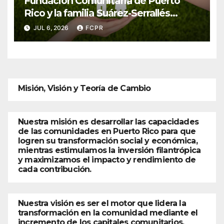
Fundación Comunitaria de Puerto
Rico y la familia Suárez-Serrallés
anuncian convocatoria para fortalecer
JUL 6, 2026
FCPR
hogares y albergues infantiles
Misión, Visión y Teoría de Cambio
Nuestra misión es desarrollar las capacidades
de las comunidades en Puerto Rico para que
logren su transformación social y económica,
mientras estimulamos la inversión filantrópica
y maximizamos el impacto y rendimiento de
cada contribución.
Nuestra visión es ser el motor que lidera la
transformación en la comunidad mediante el
incremento de los capitales comunitarios.