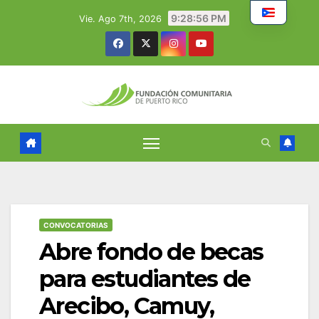
Skip
9:28:57 PM
Vie. Ago 7th, 2026
to
content
CONVOCATORIAS
Abre fondo de becas
para estudiantes de
Arecibo, Camuy,