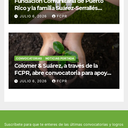
Fundación Comunitaria de Puerto
Rico y la familia Suárez-Serrallés
anuncian convocatoria para
JULIO 6, 2026
FCPR
fortalecer hogares y albergues
infantiles
CONVOCATORIAS
NOTICIAS PORTADA
Colomer & Suárez, a través de la
FCPR, abre convocatoria para apoyar
proyectos de seguridad alimentaria
JULIO 6, 2026
FCPR
Suscríbete para que te enteres de las últimas convocatorias y logros