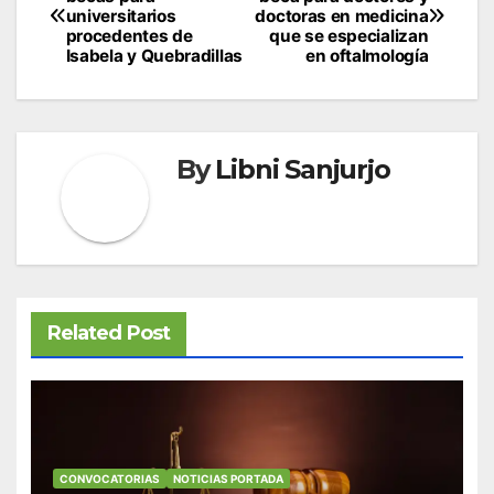
de
universitarios
doctoras en medicina
procedentes de
que se especializan
entradas
Isabela y Quebradillas
en oftalmología
By
Libni Sanjurjo
Related Post
CONVOCATORIAS
NOTICIAS PORTADA