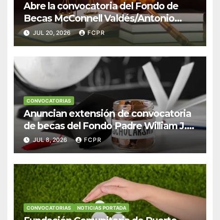
Abre la convocatoria del Fondo de
Becas McConnell Valdés/Antonio
Escudero Viera para estudiantes de
JUL 20, 2026
FCPR
Derecho en Puerto Rico
CONVOCATORIAS
Anuncian extensión de convocatoria
de becas del Fondo Padre William J.
Hendricks, SJ para estudiantes del
JUL 8, 2026
FCPR
Colegio San Ignacio
CONVOCATORIAS
NOTICIAS PORTADA