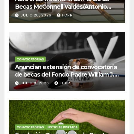
Becas McConnell Valdés/Antonio
Escudero Viera para estudiantes de
JULIO 20, 2026
FCPR
Derecho en Puerto Rico
CONVOCATORIAS
Anuncian extensión de convocatoria
de becas del Fondo Padre William J.
Hendricks, SJ para estudiantes del
JULIO 8, 2026
FCPR
Colegio San Ignacio
CONVOCATORIAS
NOTICIAS PORTADA