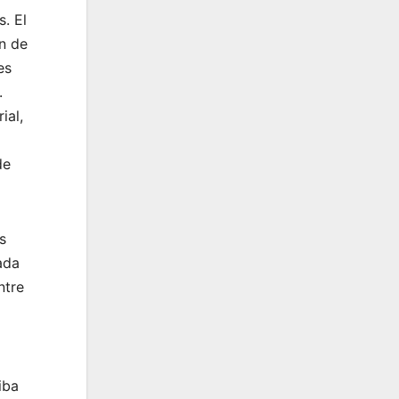
. El
ón de
es
.
ial,
de
s
ada
ntre
iba