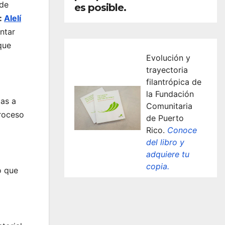
 de
es posible.
:
Alelí
ntar
que
Evolución y
trayectoria
filantrópica de
la Fundación
das a
Comunitaria
proceso
de Puerto
Rico.
Conoce
del libro y
adquiere tu
copia.
o que