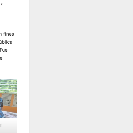
 a
 fines
ública
 Fue
de
í