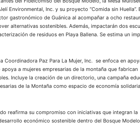
ntes del Fideicomiso del Bosque Modelo, la Mesa Multisec
lí Environmental, Inc. y su proyecto “Comida sin Huella”. 
ector gastronómico de Guánica al acompañar a ocho restau
over alternativas sostenibles. Además, impactarán dos escu
acterización de residuos en Playa Ballena. Se estima un im
 la Coordinadora Paz Para La Mujer, Inc. se enfoca en apoy
e apoya a mujeres empresarias de la montaña que fabrican
bles. Incluye la creación de un directorio, una campaña edu
resarias de la Montaña como espacio de economía solidari
ndo reafirma su compromiso con iniciativas que integran la
l desarrollo económico sostenible dentro del Bosque Model