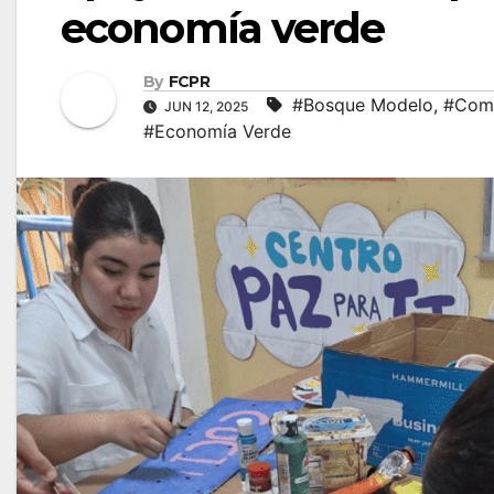
economía verde
By
FCPR
#Bosque Modelo
,
#Com
JUN 12, 2025
#Economía Verde