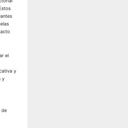
torial
Estos
rantes
elas
pacto
ar el
cativa y
a y
o de