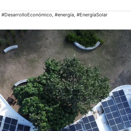
,
#DesarrolloEconómico
,
#energía
,
#EnergíaSolar