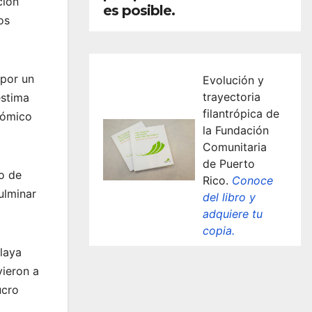
ción
es posible.
os
 por un
Evolución y
trayectoria
estima
filantrópica de
nómico
la Fundación
Comunitaria
de Puerto
go de
Rico.
Conoce
ulminar
del libro y
adquiere tu
copia.
Playa
vieron a
ucro