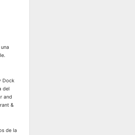
 una
le.
hy Dock
a del
ar and
rant &
os de la