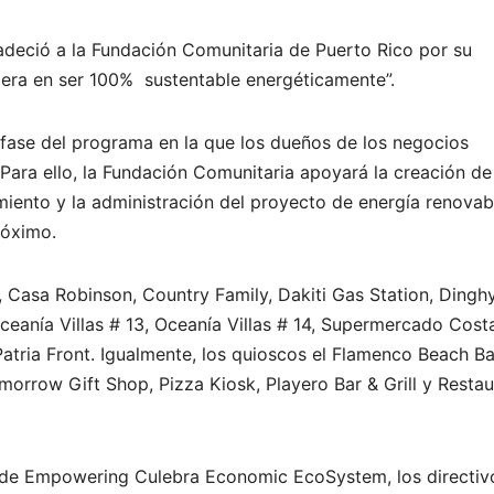
adeció a la Fundación Comunitaria de Puerto Rico por su
imera en ser 100% sustentable energéticamente”.
a fase del programa en la que los dueños de los negocios
ara ello, la Fundación Comunitaria apoyará la creación de
iento y la administración del proyecto de energía renovab
róximo.
 Casa Robinson, Country Family, Dakiti Gas Station, Ding
Oceanía Villas # 13, Oceanía Villas # 14, Supermercado Cost
 Patria Front. Igualmente, los quioscos el Flamenco Beach B
orrow Gift Shop, Pizza Kiosk, Playero Bar & Grill y Restau
se de Empowering Culebra Economic EcoSystem, los directiv