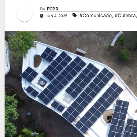
By
FCPR
#Comunicado
,
#Culebra
JUN 4, 2025