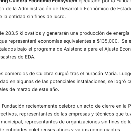
ing Culebra Economic Ecosystem
ejecutado por la Funda
co de la Administración de Desarrollo Económico de Estad
e la entidad sin fines de lucro.
 de 283.5 kilovatios y generarán una producción de energía
ue representará economías equivalentes a $135,000. Se 
nstalados bajo el programa de Asistencia para el Ajuste Eco
 desastres de EDA.
 los comercios de Culebra surgió tras el huracán María. Lue
edad en algunas de las potenciales instalaciones, se logró c
nales de marzo de este año.
 la Fundación recientemente celebró un acto de cierre en la 
rectivos, representantes de las empresas y técnicos que tu
 municipal, representantes de organizaciones sin fines de l
de entidades culebrenses afines y varios comerciantes