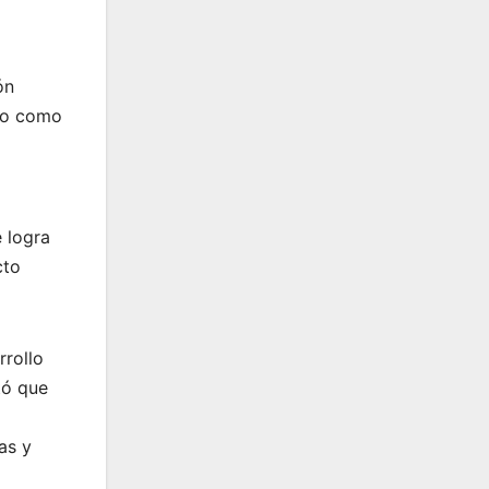
ón
ito como
 logra
cto
rrollo
tó que
as y