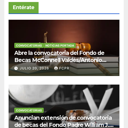
Entérate
CONVOCATORIAS
NOTICIAS PORTADA
Abre la convocatoria del Fondo de
Becas McConnell Valdés/Antonio
Escudero Viera para estudiantes de
JULIO 20, 2026
FCPR
Derecho en Puerto Rico
CONVOCATORIAS
Anuncian extensión de convocatoria
de becas del Fondo Padre William J.