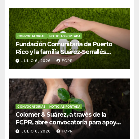
CONVOCATORIAS
NOTICIAS PORTADA
Fundación Comunitaria de Puerto
Rico y la familia Suárez-Serrallés
anuncian convocatoria para
JULIO 6, 2026
FCPR
fortalecer hogares y albergues
infantiles
CONVOCATORIAS
NOTICIAS PORTADA
Colomer & Suárez, a través de la
FCPR, abre convocatoria para apoyar
proyectos de seguridad alimentaria
JULIO 6, 2026
FCPR