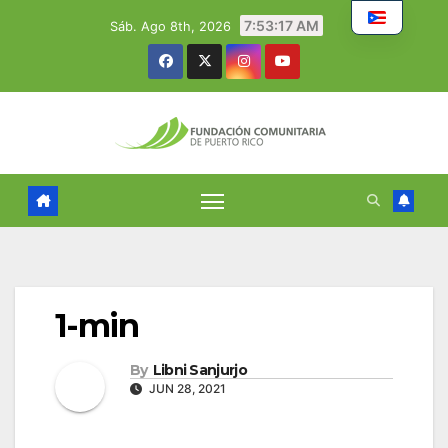
Skip
7:53:18 AM
Sáb. Ago 8th, 2026
to
content
1-min
By
Libni Sanjurjo
JUN 28, 2021