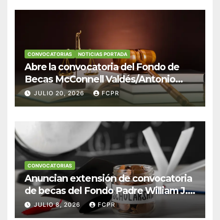
CONVOCATORIAS
NOTICIAS PORTADA
Abre la convocatoria del Fondo de
Becas McConnell Valdés/Antonio
Escudero Viera para estudiantes de
JULIO 20, 2026
FCPR
Derecho en Puerto Rico
CONVOCATORIAS
Anuncian extensión de convocatoria
de becas del Fondo Padre William J.
Hendricks, SJ para estudiantes del
JULIO 8, 2026
FCPR
Colegio San Ignacio