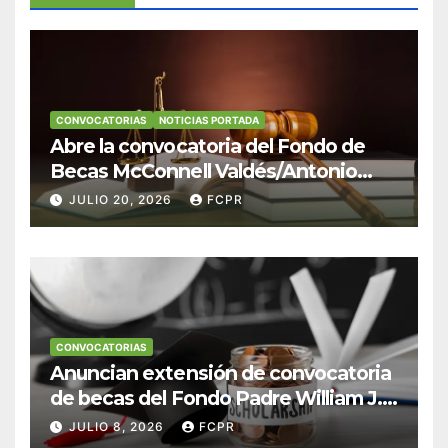
CONVOCATORIAS
NOTICIAS PORTADA
Abre la convocatoria del Fondo de
Becas McConnell Valdés/Antonio
Escudero Viera para estudiantes de
JULIO 20, 2026
FCPR
Derecho en Puerto Rico
CONVOCATORIAS
Anuncian extensión de convocatoria
de becas del Fondo Padre William J.
Hendricks, SJ para estudiantes del
JULIO 8, 2026
FCPR
Colegio San Ignacio