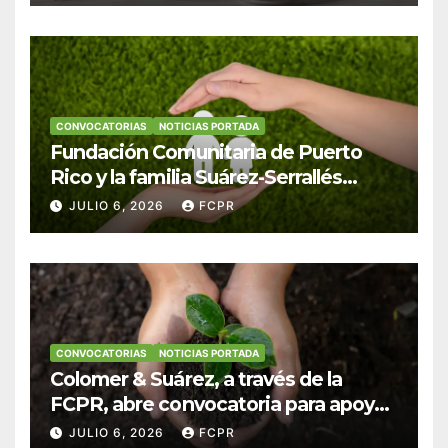
CONVOCATORIAS
NOTICIAS PORTADA
Fundación Comunitaria de Puerto
Rico y la familia Suárez-Serrallés
anuncian convocatoria para
JULIO 6, 2026
FCPR
fortalecer hogares y albergues
infantiles
CONVOCATORIAS
NOTICIAS PORTADA
Colomer & Suárez, a través de la
FCPR, abre convocatoria para apoyar
proyectos de seguridad alimentaria
JULIO 6, 2026
FCPR