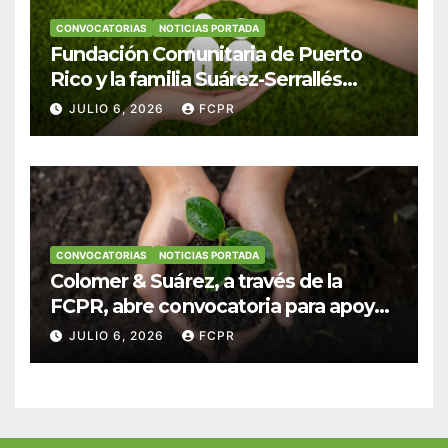
CONVOCATORIAS
NOTICIAS PORTADA
Fundación Comunitaria de Puerto
Rico y la familia Suárez-Serrallés
anuncian convocatoria para
JULIO 6, 2026
FCPR
fortalecer hogares y albergues
infantiles
CONVOCATORIAS
NOTICIAS PORTADA
Colomer & Suárez, a través de la
FCPR, abre convocatoria para apoyar
proyectos de seguridad alimentaria
JULIO 6, 2026
FCPR