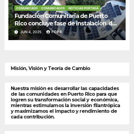
COMUNICADO
COMUNICADOS
NOTICIAS PORTADA
Fundación Comunitaria de Puerto
Rico concluye fase de instalación de
sistemas solares en negocios de
JUN 4, 2025
FCPR
Culebra
Misión, Visión y Teoría de Cambio
Nuestra misión es desarrollar las capacidades
de las comunidades en Puerto Rico para que
logren su transformación social y económica,
mientras estimulamos la inversión filantrópica
y maximizamos el impacto y rendimiento de
cada contribución.