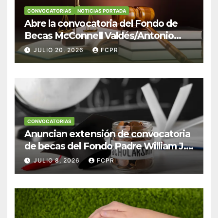
CONVOCATORIAS
NOTICIAS PORTADA
Abre la convocatoria del Fondo de
Becas McConnell Valdés/Antonio
Escudero Viera para estudiantes de
JULIO 20, 2026
FCPR
Derecho en Puerto Rico
CONVOCATORIAS
Anuncian extensión de convocatoria
de becas del Fondo Padre William J.
Hendricks, SJ para estudiantes del
JULIO 8, 2026
FCPR
Colegio San Ignacio