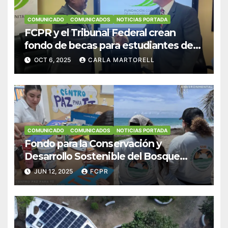
COMUNICADO
COMUNICADOS
NOTICIAS PORTADA
FCPR y el Tribunal Federal crean
fondo de becas para estudiantes de
Derecho en Puerto Rico
OCT 6, 2025
CARLA MARTORELL
COMUNICADO
COMUNICADOS
NOTICIAS PORTADA
Fondo para la Conservación y
Desarrollo Sostenible del Bosque
Modelo de Puerto Rico apoya
JUN 12, 2025
FCPR
iniciativas impulsadoras hacia una
economía verde