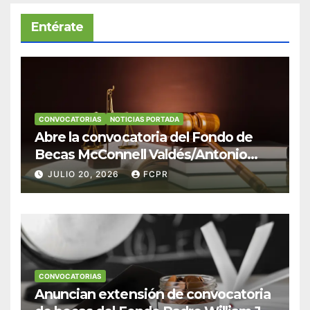
Entérate
CONVOCATORIAS
NOTICIAS PORTADA
Abre la convocatoria del Fondo de
Becas McConnell Valdés/Antonio
Escudero Viera para estudiantes de
JULIO 20, 2026
FCPR
Derecho en Puerto Rico
CONVOCATORIAS
Anuncian extensión de convocatoria