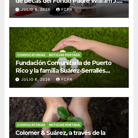
de becas del Fondo Padre William J.
Hendricks, SJ para estudiantes del
JULIO 8, 2026
FCPR
Colegio San Ignacio
CONVOCATORIAS
NOTICIAS PORTADA
Fundación Comunitaria de Puerto
Rico y la familia Suárez-Serrallés
anuncian convocatoria para
JULIO 6, 2026
FCPR
fortalecer hogares y albergues
infantiles
CONVOCATORIAS
NOTICIAS PORTADA
Colomer & Suárez, a través de la