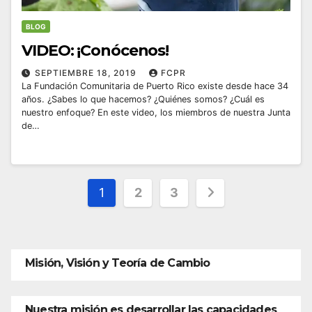
BLOG
VIDEO: ¡Conócenos!
SEPTIEMBRE 18, 2019
FCPR
La Fundación Comunitaria de Puerto Rico existe desde hace 34
años. ¿Sabes lo que hacemos? ¿Quiénes somos? ¿Cuál es
nuestro enfoque? En este video, los miembros de nuestra Junta
de…
Posts
1
2
3
pagination
Misión, Visión y Teoría de Cambio
Nuestra misión es desarrollar las capacidades