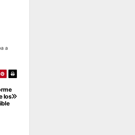
ba a
forme
e los
nible