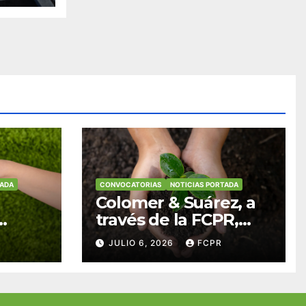
ares
TADA
CONVOCATORIAS
NOTICIAS PORTADA
Colomer & Suárez, a
través de la FCPR,
abre convocatoria
JULIO 6, 2026
FCPR
para apoyar
ian
proyectos de
ra
seguridad
res y
alimentaria