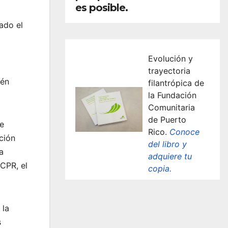
es posible.
ado el
Evolución y
trayectoria
tén
filantrópica de
la Fundación
Comunitaria
de Puerto
de
Rico.
Conoce
ción
del libro y
a
adquiere tu
FCPR, el
copia.
 la
s