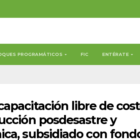
OQUES PROGRAMÁTICOS
FIC
ENTÉRATE
apacitación libre de cos
ucción posdesastre y
ca, subsidiado con fond