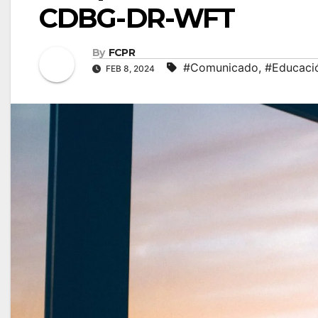
CDBG-DR-WFT
By
FCPR
#Comunicado
,
#Educaci
FEB 8, 2024