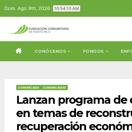
Skip
Dom. Ago 9th, 2026
10:54:12 AM
to
content
CONÓCENOS
FONDOS
ENF
COMUNICADO
COMUNICADOS
Lanzan programa de c
en temas de reconstr
recuperación económi