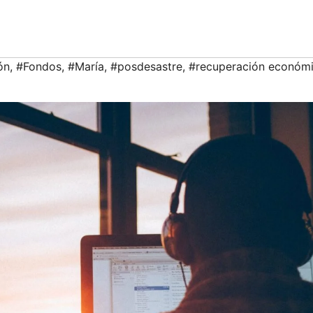
ón
,
#Fondos
,
#María
,
#posdesastre
,
#recuperación económ