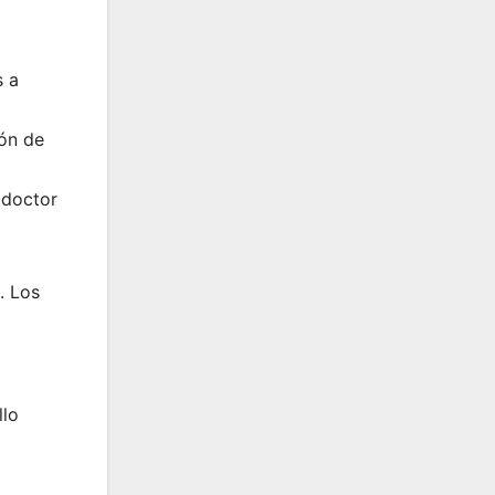
s a
ión de
 doctor
. Los
llo