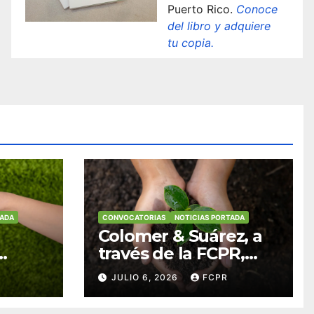
Puerto Rico.
Conoce
del libro y adquiere
tu copia.
TADA
CONVOCATORIAS
NOTICIAS PORTADA
Colomer & Suárez, a
través de la FCPR,
abre convocatoria
JULIO 6, 2026
FCPR
para apoyar
ian
proyectos de