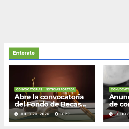
Entérate
CONVOCATORIAS
NOTICIAS PORTADA
CONVOCATO
Abre la convocatoria
Anunc
del Fondo de Becas
de co
McConnell
becas
JULIO 20, 2026
FCPR
JULIO 
Valdés/Antonio
Padre
Escudero Viera para
Hendr