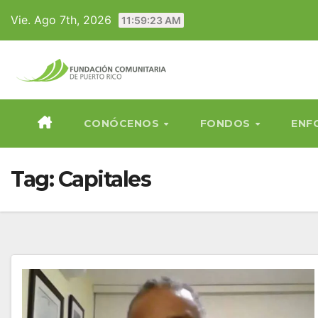
Skip
Vie. Ago 7th, 2026
11:59:24 AM
to
content
CONÓCENOS
FONDOS
ENF
Tag:
Capitales