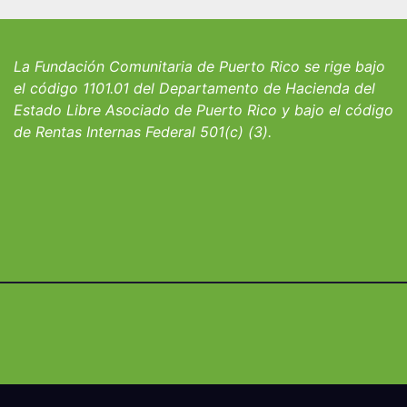
iantes del
convocatoria pa
io San Ignacio
fortalecer hoga
albergues infant
La Fundación Comunitaria de Puerto Rico se rige bajo
el código 1101.01 del Departamento de Hacienda del
Estado Libre Asociado de Puerto Rico y bajo el código
de Rentas Internas Federal 501(c) (3).