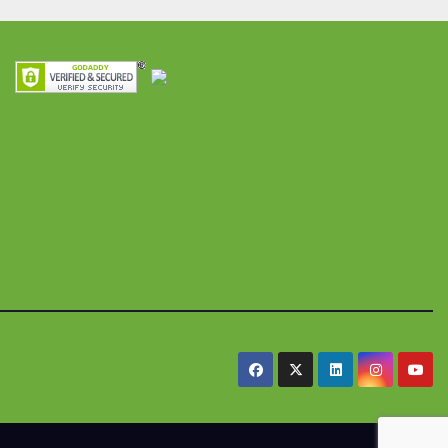
ra
seguridad
res y
alimentaria
iles