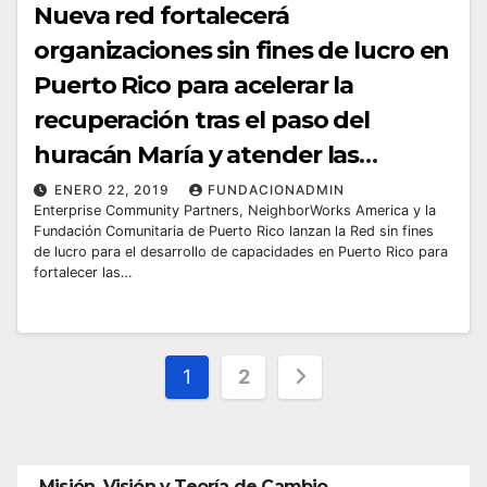
Nueva red fortalecerá
organizaciones sin fines de lucro en
Puerto Rico para acelerar la
recuperación tras el paso del
huracán María y atender las
necesidades comunitarias con
ENERO 22, 2019
FUNDACIONADMIN
Enterprise Community Partners, NeighborWorks America y la
mayor eficacia
Fundación Comunitaria de Puerto Rico lanzan la Red sin fines
de lucro para el desarrollo de capacidades en Puerto Rico para
fortalecer las…
Posts
1
2
pagination
Misión, Visión y Teoría de Cambio