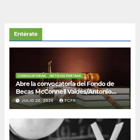
Entérate
CONVOCATORIAS
NOTICIAS PORTADA
Abre la convocatoria del Fondo de
Becas McConnell Valdés/Antonio
Escudero Viera para estudiantes de
JULIO 20, 2026
FCPR
Derecho en Puerto Rico