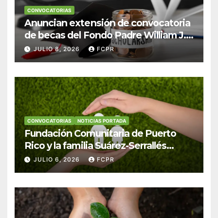
CONVOCATORIAS
Anuncian extensión de convocatoria
de becas del Fondo Padre William J.
Hendricks, SJ para estudiantes del
JULIO 8, 2026
FCPR
Colegio San Ignacio
CONVOCATORIAS
NOTICIAS PORTADA
Fundación Comunitaria de Puerto
Rico y la familia Suárez-Serrallés
anuncian convocatoria para
JULIO 6, 2026
FCPR
fortalecer hogares y albergues
infantiles