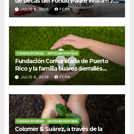
de becas del Fondo Padre William J.
Hendricks, SJ para estudiantes del
JULIO 8, 2026
FCPR
Colegio San Ignacio
CONVOCATORIAS
NOTICIAS PORTADA
Fundación Comunitaria de Puerto
Rico y la familia Suárez-Serrallés
anuncian convocatoria para
JULIO 6, 2026
FCPR
fortalecer hogares y albergues
infantiles
CONVOCATORIAS
NOTICIAS PORTADA
Colomer & Suárez, a través de la