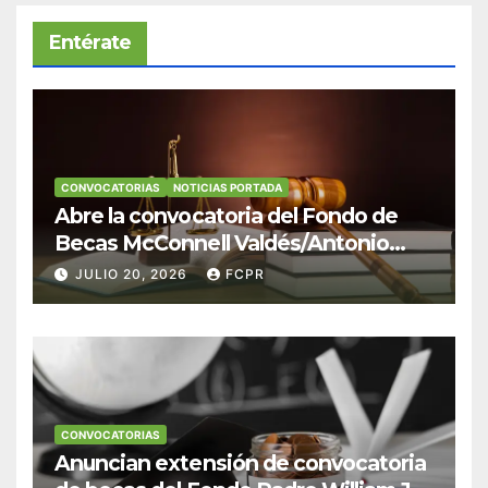
Entérate
CONVOCATORIAS
NOTICIAS PORTADA
Abre la convocatoria del Fondo de
Becas McConnell Valdés/Antonio
Escudero Viera para estudiantes de
JULIO 20, 2026
FCPR
Derecho en Puerto Rico
CONVOCATORIAS
Anuncian extensión de convocatoria