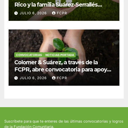
Rico y la familia Suárez-Serrallés
anuncian convocatoria para
JULIO 6, 2026
FCPR
fortalecer hogares y albergues
infantiles
CONVOCATORIAS
NOTICIAS PORTADA
Colomer & Suárez, a través de la
FCPR, abre convocatoria para apoyar
proyectos de seguridad alimentaria
JULIO 6, 2026
FCPR
Suscríbete para que te enteres de las últimas convocatorias y logros
de la Fundación Comunitaria.