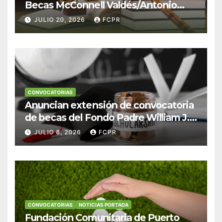
Becas McConnell Valdés/Antonio
Escudero Viera para estudiantes de
JULIO 20, 2026
FCPR
Derecho en Puerto Rico
CONVOCATORIAS
Anuncian extensión de convocatoria
de becas del Fondo Padre William J.
Hendricks, SJ para estudiantes del
JULIO 8, 2026
FCPR
Colegio San Ignacio
CONVOCATORIAS
NOTICIAS PORTADA
Fundación Comunitaria de Puerto