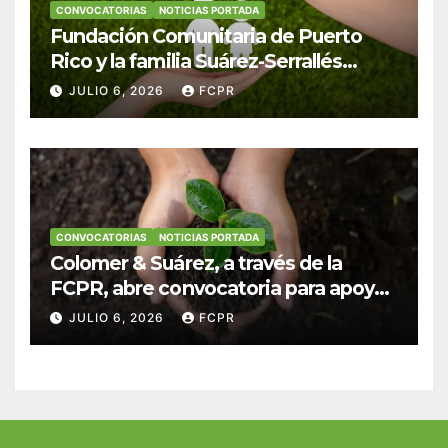
CONVOCATORIAS
NOTICIAS PORTADA
Fundación Comunitaria de Puerto
Rico y la familia Suárez-Serrallés
anuncian convocatoria para
JULIO 6, 2026
FCPR
fortalecer hogares y albergues
infantiles
CONVOCATORIAS
NOTICIAS PORTADA
Colomer & Suárez, a través de la
FCPR, abre convocatoria para apoyar
proyectos de seguridad alimentaria
JULIO 6, 2026
FCPR