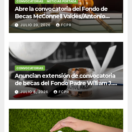
CONVOCATORIAS
NOTICIAS PORTADA
Abre la convocatoria del Fondo de
Becas McConnell Valdés/Antonio
Escudero Viera para estudiantes de
JULIO 20, 2026
FCPR
Derecho en Puerto Rico
CONVOCATORIAS
Anuncian extensión de convocatoria
de becas del Fondo Padre William J.
Hendricks, SJ para estudiantes del
JULIO 8, 2026
FCPR
Colegio San Ignacio