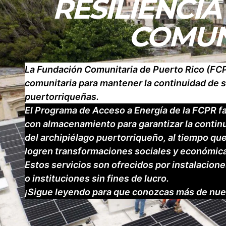
RESILIENCIA
COMUN
La Fundación Comunitaria de Puerto Rico (FCPR
comunitaria para mantener la continuidad de 
puertorriqueñas.
El Programa de Acceso a Energía de la FCPR fac
con almacenamiento para garantizar la contin
del archipiélago puertorriqueño, al tiempo qu
logren transformaciones sociales y económic
Estos servicios son ofrecidos por instalacion
o instituciones sin fines de lucro.
¡Sigue leyendo para que conozcas más de nue