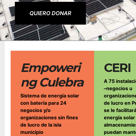
QUIERO DONAR
Empoweri
CERI
ng Culebra
A 75 instalac
–negocios u
Sistema de energía solar
organizacione
con batería para 24
de lucro en P
negocios y/o
se le facilita
organizaciones sin fines
energía solar
de lucro de la isla
almacenamie
municipio
puedan mante