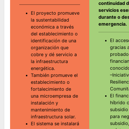
continuidad 
servicios ese
El proyecto promueve
durante o de
la sustentabilidad
emergencia.
económica a través
del establecimiento o
El acces
identificación de una
gracias 
organización que
probado
cobre y dé servicio a
financia
la infraestructura
conoci
energética.
–Iniciati
También promueve el
Resilien
establecimiento o
Comunita
fortalecimiento de
El finan
una microempresa de
híbrido 
instalación y
subsidio
mantenimiento de
para neg
infraestructura solar.
subsidio
El sistema se instalará