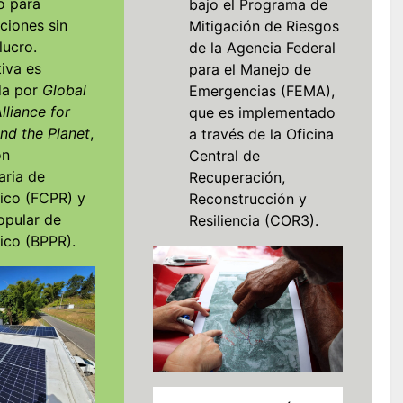
o para
bajo el Programa de
ciones sin
Mitigación de Riesgos
 lucro.
de la Agencia Federal
tiva es
para el Manejo de
da por
Global
Emergencias (FEMA),
lliance for
que es implementado
nd the Planet
,
a través de la Oficina
ón
Central de
aria de
Recuperación,
ico (FCPR) y
Reconstrucción y
opular de
Resiliencia (COR3).
ico (BPPR).