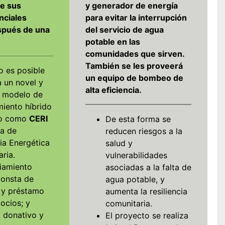
de sus
y generador de energía
nciales
para evitar la interrupción
spués de una
del servicio de agua
potable en las
comunidades que sirven.
También se les proveerá
o es posible
un equipo de bombeo de
a un novel y
alta eficiencia.
 modelo de
miento híbrido
do como
CERI
De esta forma se
va de
reducen riesgos a la
cia Energética
salud y
ria.
vulnerabilidades
ciamiento
asociadas a la falta de
consta de
agua potable, y
 y préstamo
aumenta la resiliencia
ocios; y
comunitaria.
, donativo y
El proyecto se realiza