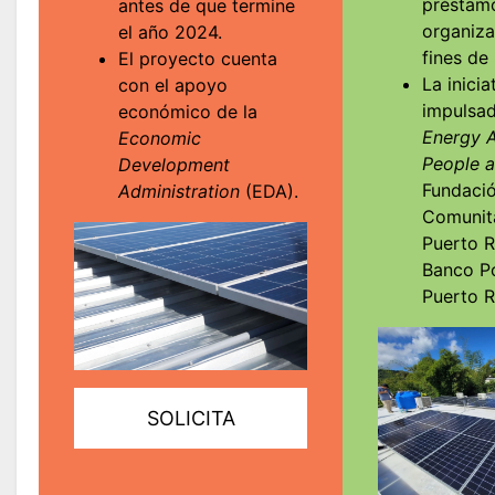
préstam
antes de que termine
organiza
el año 2024.
fines de
El proyecto cuenta
La inicia
con el apoyo
impulsa
económico de la
Energy A
Economic
People a
Development
Fundaci
Administration
(EDA).
Comunit
Puerto R
Banco P
Puerto R
SOLICITA