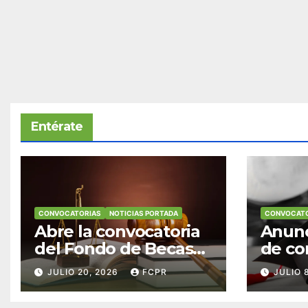
Entérate
CONVOCATORIAS
NOTICIAS PORTADA
CONVOCATO
Abre la convocatoria
Anunc
del Fondo de Becas
de co
McConnell
becas
JULIO 20, 2026
FCPR
JULIO 
Valdés/Antonio
Padre
Escudero Viera para
Hendr