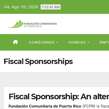
Skip
Vie. Ago 7th, 2026
7:12:42 AM
to
content
CONÓCENOS
FONDOS
ENF
Fiscal Sponsorships
Fiscal Sponsorship: An alte
Fundación Comunitaria de Puerto Rico
(FCPR) is fisca