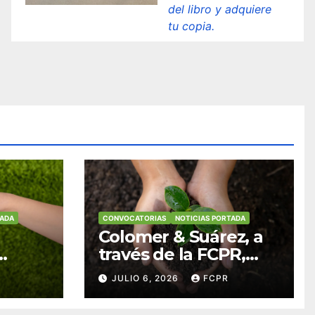
del libro y adquiere
tu copia.
TADA
CONVOCATORIAS
NOTICIAS PORTADA
Colomer & Suárez, a
través de la FCPR,
abre convocatoria
JULIO 6, 2026
FCPR
para apoyar
ian
proyectos de