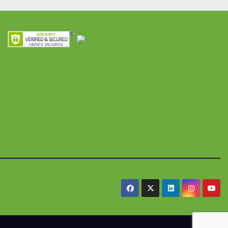
ra
seguridad
res y
alimentaria
iles