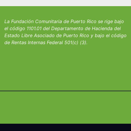
iantes del
convocatoria pa
io San Ignacio
fortalecer hoga
albergues infant
La Fundación Comunitaria de Puerto Rico se rige bajo
el código 1101.01 del Departamento de Hacienda del
Estado Libre Asociado de Puerto Rico y bajo el código
de Rentas Internas Federal 501(c) (3).